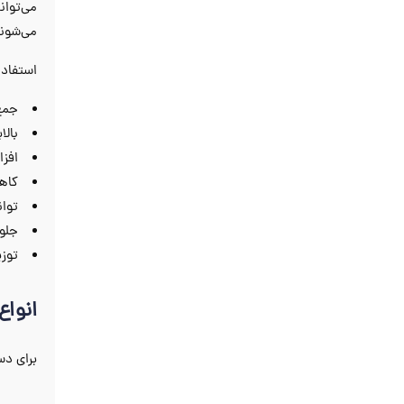
می‌شوند
استفاده 
جمع
بالا
افز
کاه
توان
جلوگ
توز
انواع
برای دس