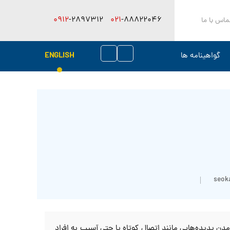
0912
-2897312
021
-88822046
ماس با ما
گواهینامه ها
ENGLISH
seok
 پدیده‌هایی مانند اتصال کوتاه یا حتی آسیب به افراد