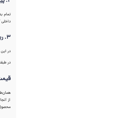
2. پیچ و مهره‌ای
تمام ب
داخلی آ
3. ریتال
در این 
در طبقه
قیمت 
همان‌طو
از آنج
محصول ش