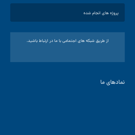
پروژه های اداری
پروژه های انجام شده
پروژه های صنعتی
ساخت تابلو برق
پروژه های مسکونی تابلو برق
سرویس و نگهداری موتورخانه
از طریق شبکه های اجتماعی با ما در ارتباط باشید.
سینی کابل
گواهینامه
نمادهای ما