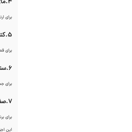
4.ماژول‌ های ارتباطی
برای ار
5.کنتاکتورها و رله‌ ها
برای قط
6.سنسور ها وعملگر ها
برای جم
7.صفحه نمایش و رابط کاربری
برای بر
این اجز