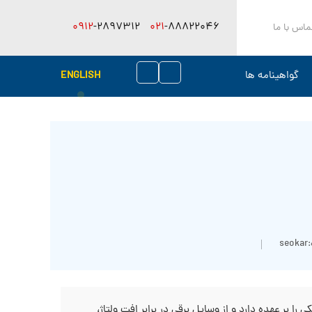
0912
-2897312
021
-88822046
ماس با ما
گواهینامه ها
ENGLISH
seokar
را بر عهده دارد و از وسایل برقی در برابر افت ولتاژ،