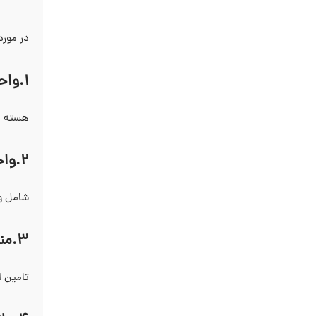
در مورد
1.واحد پردازش مرکزی
هسته اص
2.واحد ورودی/خروجی
شامل ور
3.منبع تغذیه:
تامین ا