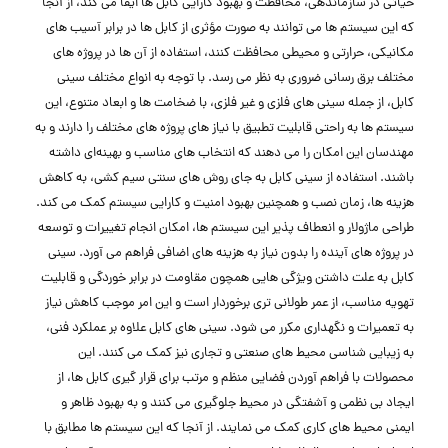
حیاتی در سازماندهی، محافظت و بهبود کارایی کابل‌ ها ایفا می‌ کند، از آنجا
که این سیستم‌ ها می‌ توانند به صورت مؤثری از کابل‌ ها در برابر آسیب‌ های
مکانیکی، حرارتی و محیطی محافظت کنند، استفاده از آن‌ ها در پروژه‌ های
مختلف برق ‌رسانی ضروری به نظر می ‌رسد. با توجه به انواع مختلف سینی
کابل، از جمله سینی‌ های فلزی و غیر فلزی، با ضخامت ‌ها و ابعاد متنوع، این
سیستم ‌ها به راحتی قابلیت تطبیق با نیاز های پروژه ‌های مختلف را دارند و به
مهندسان این امکان را می ‌دهند که انتخاب ‌های مناسب و بهینه‌ای داشته
باشند. استفاده از سینی کابل به جای روش‌ های سنتی سیم ‌کشی، به کاهش
هزینه ‌ها، زمان نصب و همچنین بهبود امنیت و کارایی سیستم کمک می ‌کند.
طراحی ماژولار و انعطاف ‌پذیر این سیستم‌ ها، امکان انجام تغییرات و توسعه
در پروژه‌ های آینده را بدون نیاز به هزینه‌ های اضافی فراهم می ‌آورد. سینی
کابل به علت داشتن ویژگی ‌هایی همچون مقاومت در برابر خوردگی و قابلیت
تهویه مناسب، از عمر طولانی ‌تری برخوردار است و این امر موجب کاهش نیاز
به تعمیرات و نگهداری مکرر می ‌شود. سینی‌ های کابل علاوه بر عملکرد فنی،
به زیبایی ‌شناسی محیط ‌های صنعتی و تجاری نیز کمک می ‌کنند. این
محصولات با فراهم آوردن فضایی منظم و مرتب برای قرار گیری کابل ‌ها، از
ایجاد بی ‌نظمی و آشفتگی در محیط جلوگیری می ‌کنند و به بهبود ظاهر و
ایمنی محیط‌ های کاری کمک می ‌نمایند. از آنجا که این سیستم‌ ها مطابق با