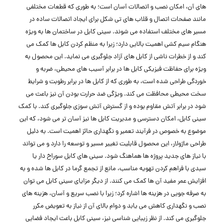
‌های آن، امکان نصب و اتصالات آسان است؛ به طوری که قطعات مختلفی
مانند صفحات اتصال و قلاب ‌های تی شکل برای ایجاد اتصالات ساده در
مسیر های مختلف استفاده می‌ شوند. سینی کابل در ساختمان ‌ها به ویژه
هنگام سیم‌ کشی اهمیت بالایی دارد؛ زیرا به منظم کردن کابل ‌ها کمک می
‌کند و از خطرات ناشی از کابل‌ های آزاد جلوگیری می‌ نماید. این محصول به‌
ویژه برای حفاظت فیزیکی کابل ‌ها در برابر آسیب‌ های محیطی، ضربه و
خوردگی طراحی شده است، به‌ طوری ‌که از کابل ‌ها در برابر رطوبت و شرایط
سخت محیطی محافظت می ‌کند. ویژگی ضد حرارت بودن آن نیز باعث می
‌شود در برابر آتش مقاوم بوده و از گسترش آتش‌ سوزی جلوگیری کند. با کمک
سینی کابل، امکان دسترسی و مدیریت کابل‌ ها نیز آسان‌ تر می ‌شود، که این
موضوع به خصوص در فرآیند تعمیر و نگهداری حائز اهمیت است. به دلیل
طراحی ماژولار، این محصول قابلیت تغییر مسیر و توسعه را دارد و می ‌تواند
با نیاز های جدید پروژه ‌ها هماهنگ شود. سینی ‌های کابل سوراخ‌ دار یا
سبدی با فراهم کردن تهویه مناسب، مانع از تجمع گرما در کابل‌ ها شده و به
افزایش عمر مفید آن ‌ها کمک می ‌کنند. از دیگر مزایای سینی کابل می ‌توان
به صرفه ‌جویی در هزینه ‌ها اشاره کرد؛ زیرا با نصب سریع و آسان، هزینه ‌های
نصب و نگهداری کاهش می ‌یابد و دوام بالای آن از نیاز به تعویض مکرر
جلوگیری می ‌کند. از نظر زیبایی ‌شناسی نیز، سینی کابل باعث ایجاد فضایی