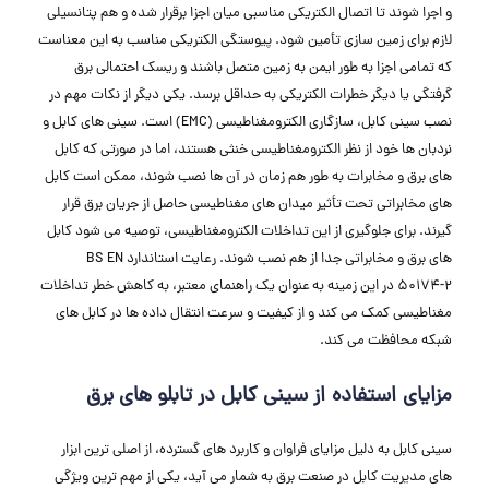
و اجرا شوند تا اتصال الکتریکی مناسبی میان اجزا برقرار شده و هم ‌پتانسیلی
لازم برای زمین ‌سازی تأمین شود. پیوستگی الکتریکی مناسب به این معناست
که تمامی اجزا به‌ طور ایمن به زمین متصل باشند و ریسک احتمالی برق
‌گرفتگی یا دیگر خطرات الکتریکی به حداقل برسد. یکی دیگر از نکات مهم در
نصب سینی کابل، سازگاری الکترومغناطیسی (EMC) است. سینی‌ های کابل و
نردبان ‌ها خود از نظر الکترومغناطیسی خنثی هستند، اما در صورتی که کابل
‌های برق و مخابرات به‌ طور هم‌ زمان در آن‌ ها نصب شوند، ممکن است کابل‌
های مخابراتی تحت تأثیر میدان‌ های مغناطیسی حاصل از جریان برق قرار
گیرند. برای جلوگیری از این تداخلات الکترومغناطیسی، توصیه می ‌شود کابل
‌های برق و مخابراتی جدا از هم نصب شوند. رعایت استاندارد BS EN
50174-2 در این زمینه به عنوان یک راهنمای معتبر، به کاهش خطر تداخلات
مغناطیسی کمک می ‌کند و از کیفیت و سرعت انتقال داده ‌ها در کابل‌ های
شبکه محافظت می ‌کند.
مزایای استفاده از سینی کابل در تابلو های برق
سینی کابل به دلیل مزایای فراوان و کاربرد های گسترده، از اصلی ‌ترین ابزار
های مدیریت کابل در صنعت برق به شمار می ‌آید، یکی از مهم‌ ترین ویژگی