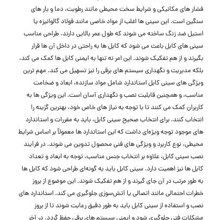
فشار های مکانیکی و شرایط سخت محیطی مانند رطوبت، دما و بار های
سنگین است. این سینی ‌ها اغلب از مواد خاصی مانند فولاد گالوانیزه یا
استیل ضد زنگ ساخته می ‌شوند که طول عمر بالایی دارند. طراحی مناسب
سینی ‌های کابل باعث می ‌شود که کابل ‌ها به راحتی در داخل آن‌ ها قرار
بگیرند و از هم تفکیک شوند. این امر نه تنها به ایمنی کابل ‌ها کمک می‌ کند،
بلکه مدیریت و نگهداری سیستم ‌های برقی را نیز تسهیل می ‌کند. مهم‌ ترین
ویژگی ‌های سینی کابل استاندارد شامل مواد سازنده، ابعاد و ضخامت
مناسب، و همچنین قابلیت نصب و نگهداری آسان است. این ویژگی ‌ها به
کاربران کمک می ‌کنند تا با توجه به نیاز های خاص خود، بهترین گزینه را
انتخاب کنند. برای انتخاب صحیح سینی کابل، باید به مقررات و استاندارد
های موجود توجه ویژه‌ای داشت که این استاندارد ها معمولاً بر اساس شرایط
محیطی، نوع کاربرد و ویژگی‌ های فنی محصول تدوین می ‌شوند. در فرآیند
نصب سینی کابل، علاوه بر انتخاب جنس مناسب، توجه به ابعاد و تعداد
کابل ‌ها نیز اهمیت دارد. سینی کابل باید به گونه‌ای طراحی شود که کابل ‌ها
به طور مرتب در آن جای گیرند و از هم تفکیک شوند. این موضوع از بروز
خطرات احتمالی مانند اتصالی یا آتش‌سوزی جلوگیری می ‌کند. استاندارد های
نصب و استفاده از سینی کابل باید به ‌طور دقیق رعایت شوند تا از بروز
مشکلات فنی جلوگیری شود و ایمنی سیستم ‌های برقی حفظ گردد. در آخر