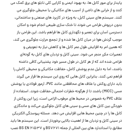
پایدار برای عبور کابل ‌ها، به بهبود ایمنی و کارایی کلی تابلو های برق کمک می
‌کنند و از خرابی ‌های ناشی از آسیب ‌های مکانیکی یا محیطی جلوگیری می
‌کنند. سیستم‌ های سینی کابل، به ‌ویژه در کاربرد های صنعتی و ساختمانی،
بدون درپوش طراحی می ‌شوند تا خنک‌ سازی طبیعی انجام شود و امکان
دسترسی آسان برای تعمیر و نگهداری کابل ‌ها فراهم باشد. این طراحی باز
موجب گردش هوا در میان کابل ‌ها شده و از تجمع حرارت جلوگیری می ‌کند،
که همین امر به افزایش طول عمر کابل ‌ها و کاهش نیاز به تعویض و
تعمیرات مکرر منجر می ‌شود. سینی کابل و نردبان‌ های کابل به گونه‌ای
طراحی شده ‌اند که از هر کابل در طول مسیر خود پشتیبانی کافی داشته
باشند، اما به دلیل عدم پوشش کامل، حفاظت مکانیکی و محیطی کاملی را
فراهم نمی‌ کنند. بنابراین کابل‌ هایی که روی این سیستم ‌ها قرار می ‌گیرند
باید دارای روکش یا غلاف‌ های محافظتی مانند PVC، آرمور فولادی یا پوشش
مسی (MICC) باشند تا از هرگونه خطرات احتمالی حفاظت شوند. استفاده از
غلاف PVC به ‌خصوص در محیط ‌های مرطوب الزامی است، زیرا این روکش از
خوردگی بین کابل ‌های مسی و سینی ‌های کابل جلوگیری می‌کند و ماندگاری
کابل ‌ها را در چنین محیط ‌هایی افزایش می ‌دهد. مسئله پیوستگی الکتریکی
در سینی کابل و نردبان ‌ها از اهمیت بالایی برخوردار است. این سیستم ‌ها باید
مطابق با استاندارد های بین ‌المللی از جمله BS7671 و BS EN 61537 نصب